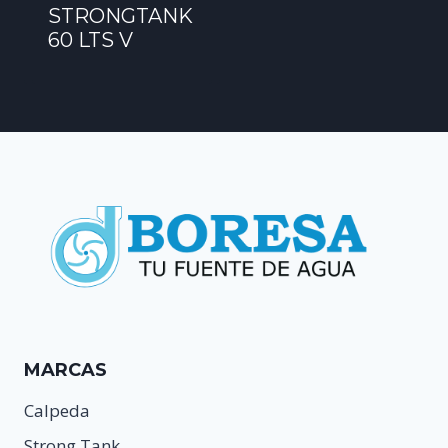
STRONGTANK
60 LTS V
MARCAS
Calpeda
Strong Tank