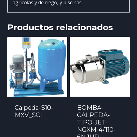
agrícolas y de riego, y piscinas.
Productos relacionados
Calpeda-S10-
BOMBA-
MXV_SCI
CALPEDA-
TIPO-JET-
NGXM-4/110-
6N 1HP