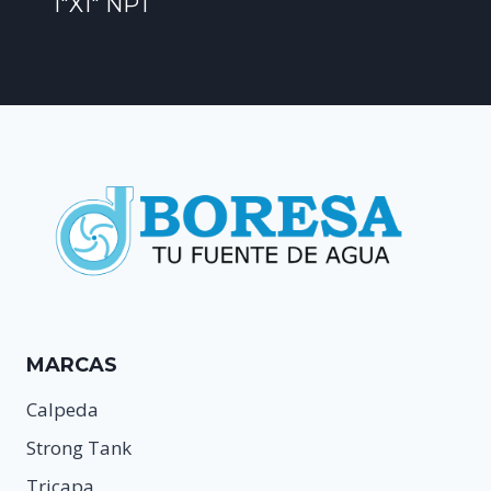
1″X1″ NPT
MARCAS
Calpeda
Strong Tank
Tricapa