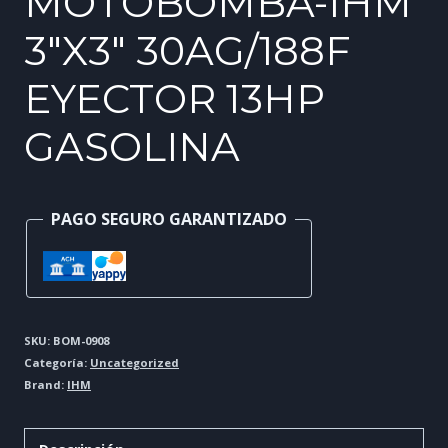
MOTOBOMBA-IHM
3″X3″ 30AG/188F
EYECTOR 13HP
GASOLINA
PAGO SEGURO GARANTIZADO
SKU:
BOM-0908
Categoría:
Uncategorized
Brand:
IHM