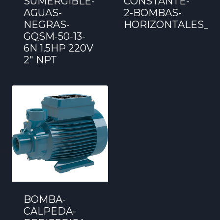
SUMERGIBLE-
CONSTANTE-
AGUAS-
2-BOMBAS-
NEGRAS-
HORIZONTALES_M
GQSM-50-13-
6N 1.5HP 220V
2″ NPT
BOMBA-
CALPEDA-