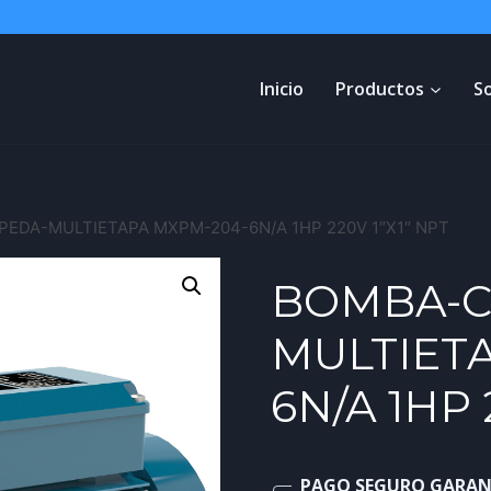
Inicio
Productos
S
EDA-MULTIETAPA MXPM-204-6N/A 1HP 220V 1″X1″ NPT
BOMBA-C
MULTIET
6N/A 1HP 
PAGO SEGURO GARA